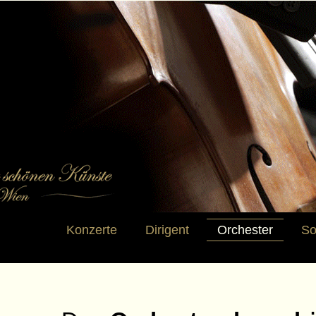
Konzerte
Dirigent
Orchester
So