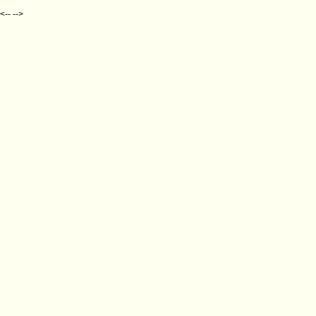
<-- -->